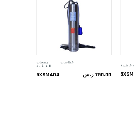
ADD TO
CART
غطاسات
مضخات
غاطسة ||
5XSM
5XSM404
ر.س
750.00