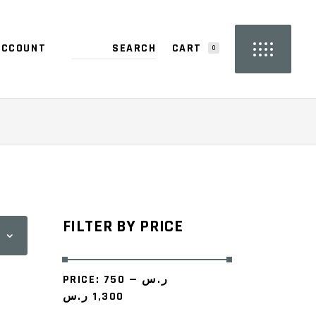
CART
ACCOUNT
0
PRODUCTS IN THE CART.
FILTER BY PRICE
PRICE:
—
750 ر.س
1,300 ر.س