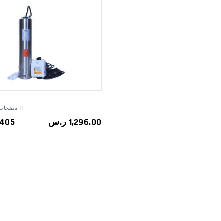
ADD TO
CART
مضخات غاطسة ||
405
ر.س
1,296.00