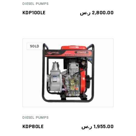
DIESEL PUMPS
KDP100LE
ر.س
2,800.00
SOLD
READ MORE
DIESEL PUMPS
KDP80LE
ر.س
1,955.00