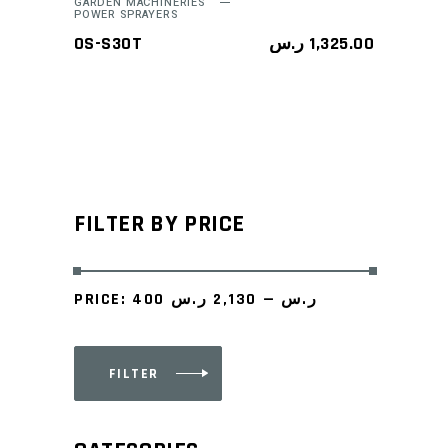
GARDEN MACHINERIES
POWER SPRAYERS
OS-S30T
ر.س
1,325.00
FILTER BY PRICE
PRICE:
2,130 ر.س
—
400 ر.س
FILTER
Min
Max
price
price