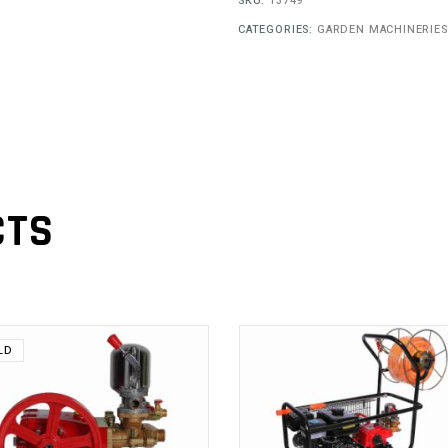
SKU:
13749
CATEGORIES:
GARDEN MACHINERIES
CTS
LD
ADD TO
READ MORE
CART