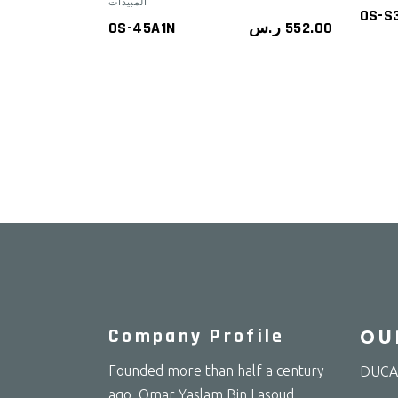
المبيدات
OS-S
OS-45A1N
ر.س
552.00
Company Profile
OU
Founded more than half a century
DUCAR
ago, Omar Yaslam Bin Lasoud