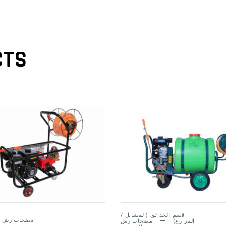
CTS
ADD TO
ADD TO
CART
CART
قسم الحدائق (المشاتل /
مضخات رش ال
المزارع)
مضخات رش