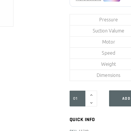
Pressure
Suction Valume
Motor
Speed
Weight
Dimensions
OS-
ADD
30A1N
quantity
QUICK INFO