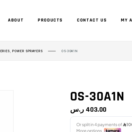
ABOUT
PRODUCTS
CONTACT US
MY 
NO 
,
ERIES
POWER SPRAYERS
OS-30A1N
OS-30A1N
ر.س
403.00