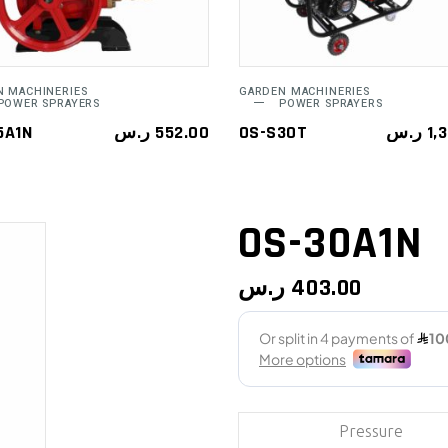
N MACHINERIES
GARDEN MACHINERIES
POWER SPRAYERS
POWER SPRAYERS
5A1N
ر.س
552.00
OS-S30T
ر.س
1,
OS-30A1N
ر.س
403.00
Pressure