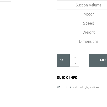
Suction Valume
Motor
Speed
Weight
Dimensions
OS-
ADD
30A1N
quantity
QUICK INFO
CATEGORY:
مضخات رش المبيدات