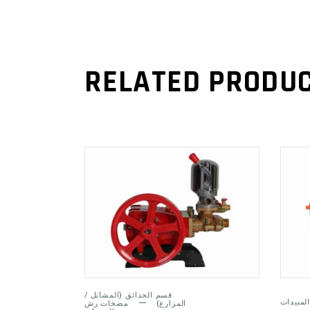
RELATED PRODU
ADD TO
CART
قسم الحدائق (المشاتل /
مبيدات
المزارع)
مضخات رش