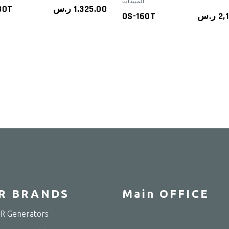
المبيدات
30T
ر.س
1,325.00
OS-160T
ر.س
2,
R BRANDS
Main OFFICE
 Generators