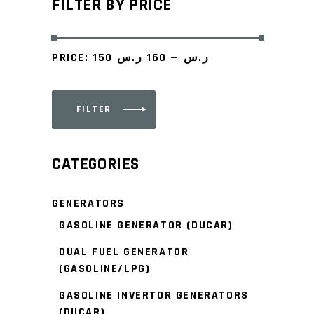
FILTER BY PRICE
PRICE:
160 ر.س
—
150 ر.س
FILTER
Min
Max
price
price
CATEGORIES
GENERATORS
GASOLINE GENERATOR (DUCAR)
DUAL FUEL GENERATOR
(GASOLINE/LPG)
GASOLINE INVERTOR GENERATORS
(DUCAR)