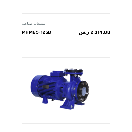
مضخات صناعية
MHM65-125B
ر.س
2,314.00
ADD TO CART