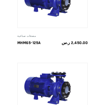
ADD TO CART
مضخات صناعية
MHM65-125A
ر.س
2,450.00
ADD TO CART