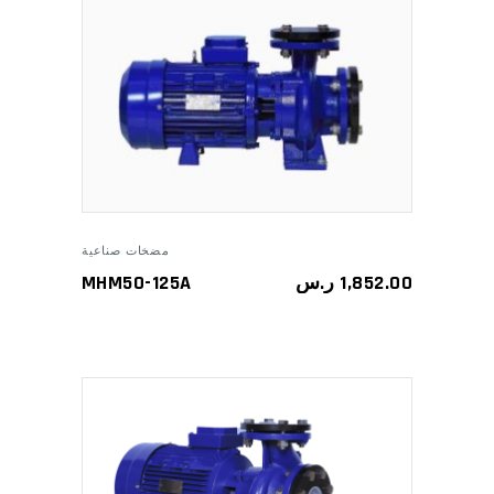
ADD TO CART
مضخات صناعية
MHM50-125A
ر.س
1,852.00