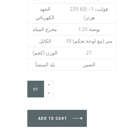
220 فولت، 1~ (60
الجهد
هرتز)
الكهربائي
1.25 بوصة
مخرج المياه
10 متر (مع لوحة تحكم)
الكابل
الوزن (كجم)
27
الصين
بلد المنشأ
5XSM405
quantity
ADD TO CART