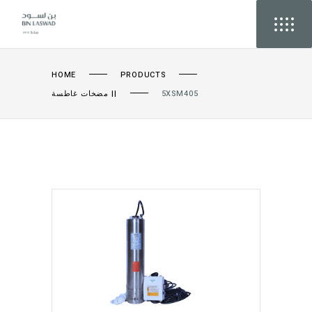
HOME
PRODUCTS
مضخات غاطسة ||
5XSM405