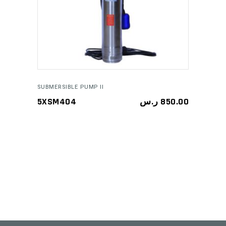
ADD TO CART
SUBMERSIBLE PUMP II
5XSM404
ر.س
850.00