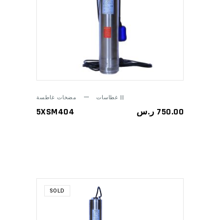
ADD TO CART
مضخات غاطسة ||
غطاسات
5XSM404
ر.س
750.00
SOLD