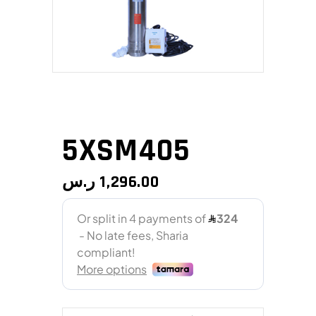
5XSM405
ر.س
1,296.00