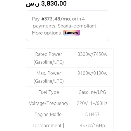
ر.س
3,830.00
Rated Power
8300w/7450w
(Gasoline/LPG)
Max. Power
9100w/8190w
(Gasoline/LPG)
Fuel Type
Gasoline/LPG
Voltage/Frequency
220V, 1~/60Hz
Engine Model
DH457
Displacement [
457cc/16Hp