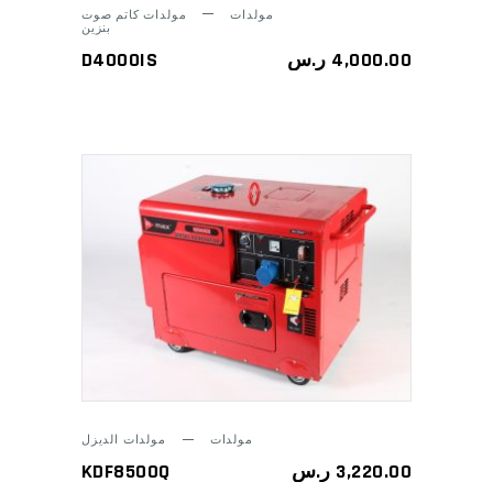
مولدات
مولدات كاتم صوت
بنزين
D4000IS
ر.س
4,000.00
ADD TO CART
مولدات
مولدات الديزل
KDF8500Q
ر.س
3,220.00