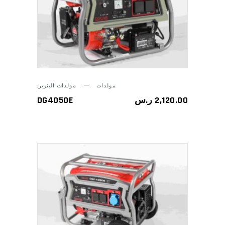
ADD TO CART
مولدات
مولدات البنزين
DG4050E
ر.س
2,120.00
ADD TO CART