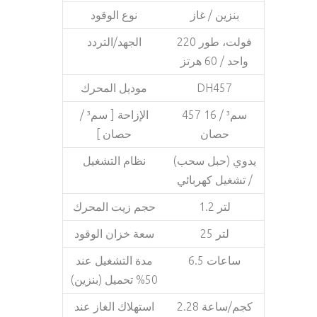
بنزين / غاز
نوع الوقود
220 فولت، طور
الجهد/التردد
واحد / 60 هرتز
موديل المحرك
DH457
457 سم³ / 16
الإزاحة [ سم³ /
حصان
حصان ]
يدوي (حبل سحب)
نظام التشغيل
/ تشغيل كهربائي
1.2 لتر
حجم زيت المحرك
25 لتر
سعة خزان الوقود
6.5 ساعات
مدة التشغيل عند
50% تحميل (بنزين)
2.28 كجم/ساعة
استهلاك الغاز عند