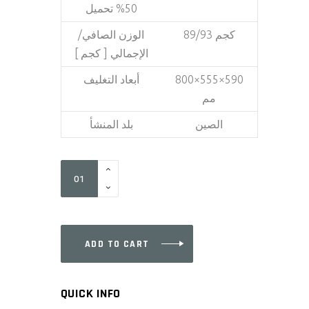
50% تحميل
89/93 كجم
الوزن الصافي/
الإجمالي [ كجم ]
أبعاد التغليف
800×555×590
مم
الصين
بلد المنشأ
DGLG11050E
quantity
ADD TO CART
QUICK INFO