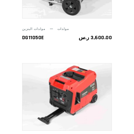
مولدات
مولدات البنزين
DG11050E
ر.س
3,600.00
ADD TO CART