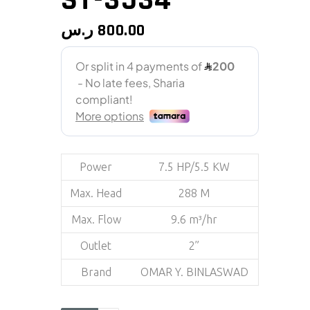
ر.س
800.00
Power
7.5 HP/5.5 KW
Max. Head
288 M
Max. Flow
9.6 m³/hr
Outlet
2”
Brand
OMAR Y. BINLASWAD