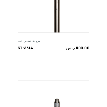
ADD TO CART
مروحة غطاس فيبر
ST-3514
ر.س
500.00