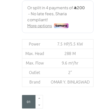
Power
7.5 HP/5.5 KW
Max. Head
288 M
Max. Flow
9.6 m³/hr
Outlet
2”
Brand
OMAR Y. BINLASWAD
ST-
3534
quantity