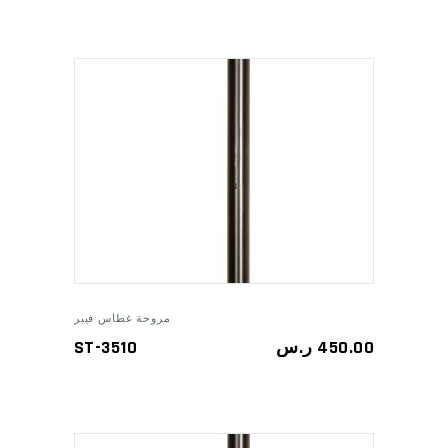
ADD TO CART
مروحة غطاس فيبر
ST-3510
ر.س
450.00