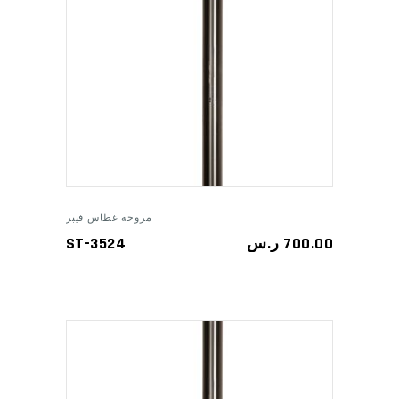
ADD TO CART
مروحة غطاس فيبر
ST-3524
ر.س
700.00