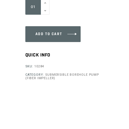
ST-
3534
quantity
ADD TO CART
QUICK INFO
SKU:
10284
CATEGORY:
SUBMERSIBLE BOREHOLE PUMP
(FIBER IMPELLER)