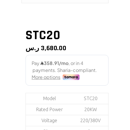
STC20
ر.س
3,680.00
Model
STC20
Rated Power
20KW
Voltage
220/380V