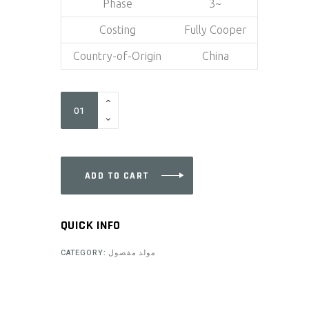
Phase
3~
Costing
Fully Cooper
Country-of-Origin
China
STC20
quantity
ADD TO CART
QUICK INFO
CATEGORY:
مولد مفصول