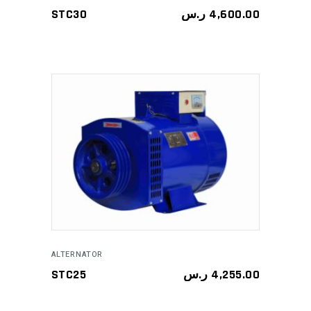
STC30
ر.س
4,600.00
ADD TO CART
ALTERNATOR
STC25
ر.س
4,255.00