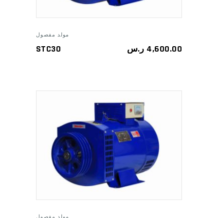
مولد مفصول
STC30
ر.س
4,600.00
ADD TO CART
مولد مفصول