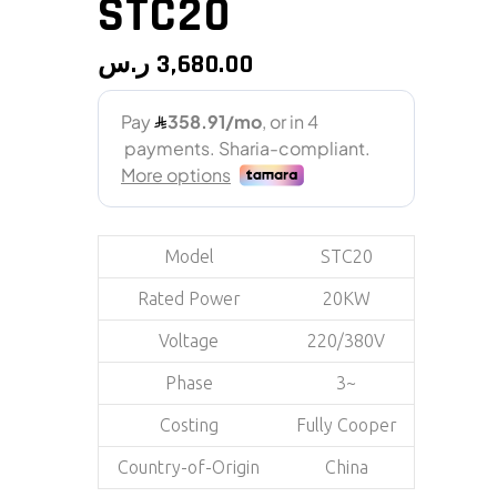
STC20
ر.س
3,680.00
Model
STC20
Rated Power
20KW
Voltage
220/380V
Phase
3~
Costing
Fully Cooper
Country-of-Origin
China