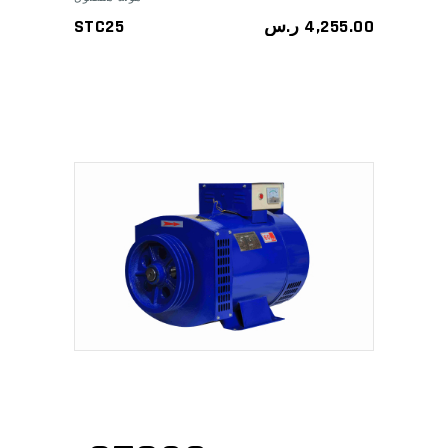
STC25
ر.س
4,255.00