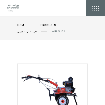
HOME
PRODUCTS
حراثة تربة ديزل
WPLM132