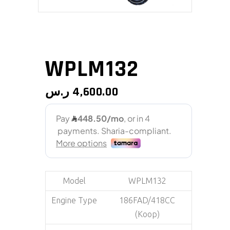
WPLM132
ر.س
4,600.00
Model
WPLM132
Engine Type
186FAD/418CC
(Koop)