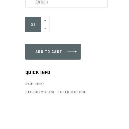
Origin
WPLM132
quantity
ADD TO CART
QUICK INFO
SKU:
14027
CATEGORY:
DIESEL TILLER MACHINE