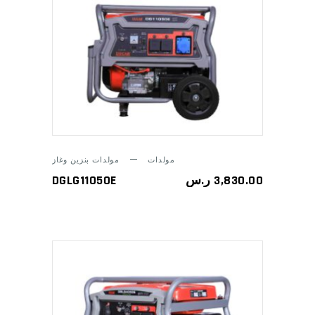
ADD TO CART
مولدات
مولدات بنزين وغاز
DGLG11050E
ر.س
3,830.00